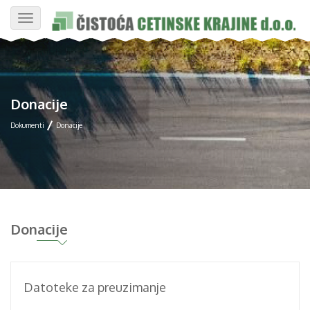
Toggle
navigation
Donacije
Dokumenti
Donacije
Donacije
Datoteke za preuzimanje