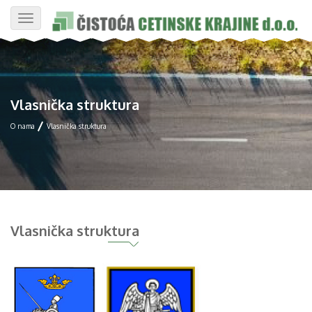
Toggle
navigation
Vlasnička struktura
O nama
Vlasnička struktura
Vlasnička struktura