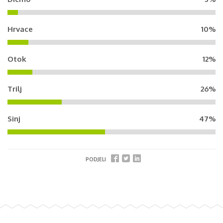
Hrvace
10%
Otok
12%
Trilj
26%
Sinj
47%
PODJELI