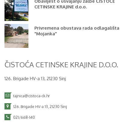
Obavijest o usvajanju žalbe ČISTOĆE
CETINSKE KRAJINE d.o.o.
Privremena obustava rada odlagališta
"Mojanka"
ČISTOĆA CETINSKE KRAJINE D.O.O.
126. Brigade HV-a 13, 21230 Sinj
tajnica@cistoca-ck.hr
126. Brigade HV-a 13, 21230 Sinj
021/668-140