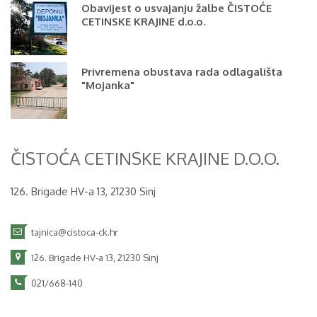
Obavijest o usvajanju žalbe ČISTOĆE
CETINSKE KRAJINE d.o.o.
Privremena obustava rada odlagališta
"Mojanka"
ČISTOĆA CETINSKE KRAJINE D.O.O.
126. Brigade HV-a 13, 21230 Sinj
tajnica@cistoca-ck.hr
126. Brigade HV-a 13, 21230 Sinj
021/668-140