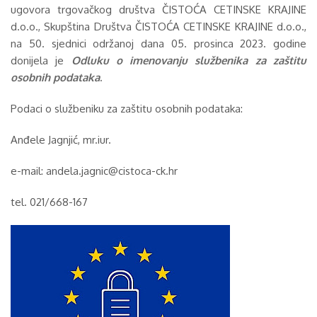
ugovora trgovačkog društva ČISTOĆA CETINSKE KRAJINE
d.o.o., Skupština Društva ČISTOĆA CETINSKE KRAJINE d.o.o.,
na 50. sjednici održanoj dana 05. prosinca 2023. godine
donijela je
Odluku o imenovanju službenika za zaštitu
osobnih podataka
.
Podaci o službeniku za zaštitu osobnih podataka:
Anđele Jagnjić, mr.iur.
e-mail: andela.jagnic@cistoca-ck.hr
tel. 021/668-167