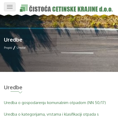
Toggle
navigation
Uredbe
Propisi
Uredbe
Uredbe
Uredba o gospodarenju komunalnim otpadom (NN 50/17)
Uredba o kategorijama, vrstama i klasifikaciji otpada s